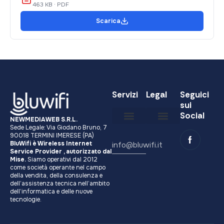
463 KB · PDF
Scarica
Servizi
Legal
Seguici
sui
Social
NEWMEDIAWEB S.R.L.
Sede Legale: Via Giodano Bruno, 7
Diventa partner
Carta dei Servizi
Condizioni Generali di Servizio
Registro delle Opposizioni
Indicatori di Qualità
Obiettivi di qualità
90018 TERMINI IMERESE (PA)
BluWifi è Wireless Internet
info@bluwifi.it
Service Provider , autorizzato dal
Mise.
Siamo operativi dal 2012
come società operante nel campo
della vendita, della consulenza e
dell’assistenza tecnica nell’ambito
dell’informatica e delle nuove
tecnologie.