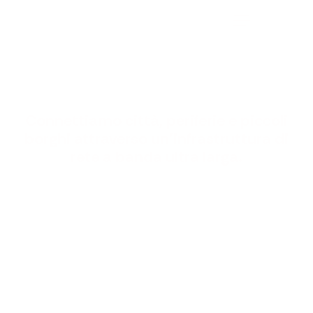
Home
Privati
Ogni giorno colleghiamo
luoghi e persone.
P. Iva e Aziende
Connettiamo
città,
periferie
e
piccoli
borghi
attraverso
un’infrastruttura
di
Enterprise e PA
rete
a
banda
ultra
larga.
Contatti