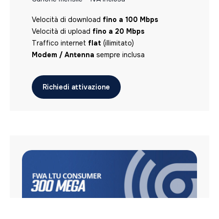
Velocità di download
Velocità di download
fino a 100 Mbps
fino a 10 Gbps
Velocità di upload
Velocità di upload
fino a 20 Mbps
fino a 2 Gbps
Traffico internet
Traffico internet
flat
flat
(illimitato)
(illimitato)
Modem / Antenna
Modem / Antenna
sempre inclusa
sempre inclusa
Richiedi attivazione
Richiedi attivazione