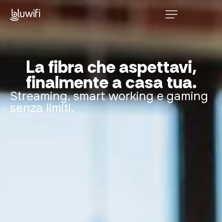
Home
Privati
La fibra che aspettavi,
finalmente a casa tua.
P. Iva e Aziende
Streaming, smart working e gaming
Enterprise e PA
senza limiti.
Contatti