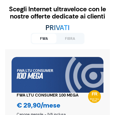
Scegli Internet ultraveloce con le
nostre offerte dedicate ai clienti
PRIVATI
FWA
FIBRA
FWA LTU CONSUMER 100 MEGA
FIBRA CONSUMER 10 GIGA
€ 29,90/mese
€ 49,90/mese
Canone mensile – IVA inclusa
Canone mensile – IVA inclusa