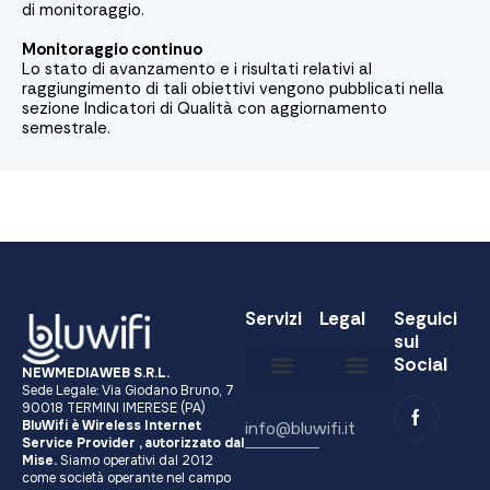
di monitoraggio.
Monitoraggio continuo
Lo stato di avanzamento e i risultati relativi al
raggiungimento di tali obiettivi vengono pubblicati nella
sezione Indicatori di Qualità con aggiornamento
semestrale.
Servizi
Legal
Seguici
sui
Social
NEWMEDIAWEB S.R.L.
Sede Legale: Via Giodano Bruno, 7
Diventa partner
Carta dei Servizi
Condizioni Generali di Servizio
Registro delle Opposizioni
Indicatori di Qualità
Obiettivi di qualità
90018 TERMINI IMERESE (PA)
BluWifi è Wireless Internet
info@bluwifi.it
Service Provider , autorizzato dal
Mise.
Siamo operativi dal 2012
come società operante nel campo