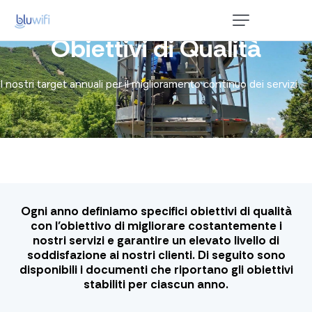
Obiettivi di Qualità
Home
Privati
I nostri target annuali per il miglioramento continuo dei servizi
P. Iva e Aziende
Enterprise e PA
Contatti
Ogni anno definiamo specifici obiettivi di qualità
con l’obiettivo di migliorare costantemente i
nostri servizi e garantire un elevato livello di
soddisfazione ai nostri clienti. Di seguito sono
disponibili i documenti che riportano gli obiettivi
stabiliti per ciascun anno.