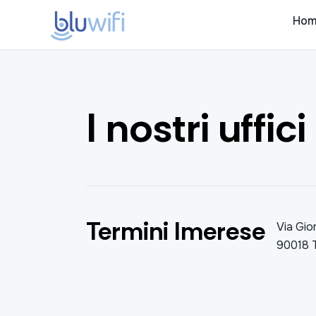
Hom
Home
Privati
I nostri uffici
P. Iva e Aziende
Enterprise e PA
Termini Imerese
Via Gio
90018 
Contatti