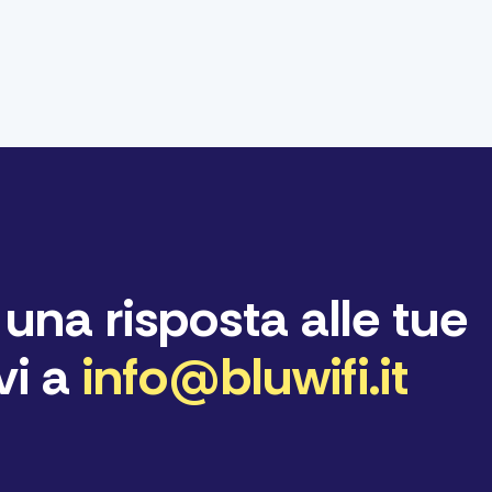
una risposta alle tue
i a
info@bluwifi.it