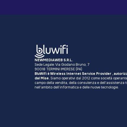
NEWMEDIAWEB S.R.L.
Sede Legale: Via Giodano Bruno, 7
90018 TERMINI IMERESE (PA)
BluWifi è Wireless Internet Service Provider , autoriz
dal Mise.
Siamo operativi dal 2012 come società operante
campo della vendita, della consulenza e dell’assistenza 
nell’ambito dell’informatica e delle nuove tecnologie.