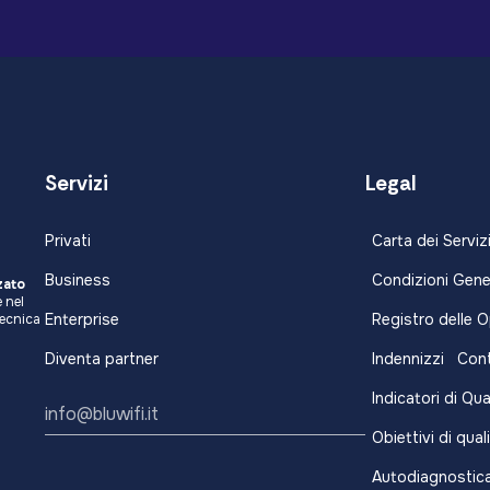
Servizi
Legal
Privati
Carta dei Serviz
Business
Condizioni Gener
zato
 nel
Enterprise
Registro delle 
tecnica
Diventa partner
Indennizzi
Cont
Indicatori di Qua
info@bluwifi.it
Obiettivi di qual
Autodiagnostic