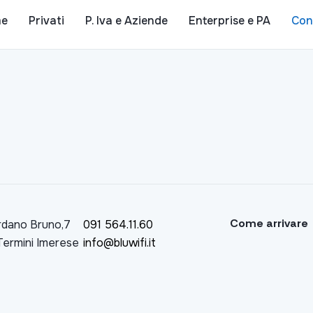
e
Privati
P. Iva e Aziende
Enterprise e PA
Con
Come arrivare
rdano Bruno,7
091 564.11.60
Termini Imerese
info@bluwifi.it