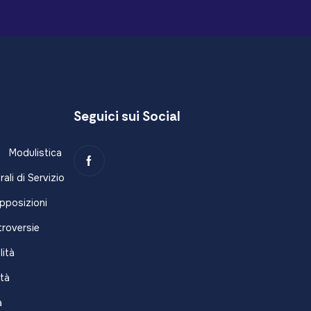
Seguici sui Social
i
Modulistica
ali di Servizio
Opposizioni
roversie
lità
ità
a