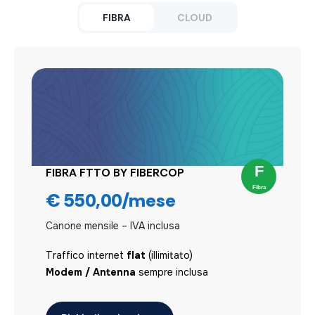
FIBRA
CLOUD
FIBRA FTTO BY FIBERCOP
SERVER VIRTUALE
€ 550,00/mese
Canone mensile – IVA inclusa
Traffico internet
flat
(illimitato)
Canone mensile – IVA inclusa
Modem / Antenna
sempre inclusa
Traffico internet
flat
(illimitato)
Modem / Antenna
sempre inclusa
Richiedi attivazione