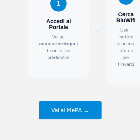
1
Cerca
BluWifi
Accedi al
Portale
→
Usa il
Vai su
motore
acquistinretepa.i
di ricerca
t
con le tue
interno
credenziali
per
trovarci
Vai al MePA →