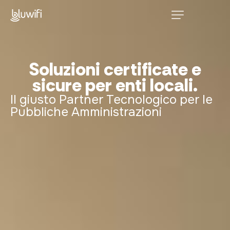
Home
Privati
Soluzioni certificate e
sicure per enti locali.
P. Iva e Aziende
Il giusto Partner Tecnologico per le
Enterprise e PA
Pubbliche Amministrazioni
Contatti