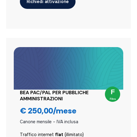
Richiedi attivazione
PBX CLOUD
Canone mensile – IVA inclusa
BEA PAC/PAL PER PUBBLICHE
Traffico internet
flat
(illimitato)
AMMINISTRAZIONI
Modem / Antenna
sempre inclusa
€ 250,00/mese
Canone mensile – IVA inclusa
Richiedi attivazione
Traffico internet
flat
(illimitato)