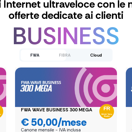
i Internet ultraveloce con le 
offerte dedicate ai clienti
BUSINESS
FWA
FIBRA
Cloud
FWA WAVE BUSINESS 300 MEGA
FIBRA 2,5 GIGA
SERVER VIRTUALE
€ 50,00/mese
€ 50,00/mese
Canone mensile – IVA inclusa
Canone mensile – IVA inclusa
Canone mensile – IVA inclusa
Traffico internet
flat
(illimitato)