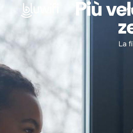
Più vel
Hom
z
Home
Privati
La f
P. Iva e Aziende
Enterprise e PA
Contatti