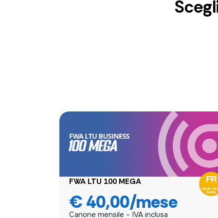
Scegl
FWA LTU 100 MEGA
BUSINESS CONTINUITY BUNDLE
PBX CLOUD
€ 40,00/mese
€ 80,00/mese
Canone mensile – IVA inclusa
Canone mensile – IVA inclusa
Canone mensile – IVA inclusa
Traffico internet
flat
(illimitato)