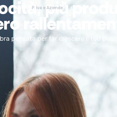
ocità, più produ
e
Privati
P. Iva e Aziende
Enterprise e PA
Con
ero rallentament
ibra pensata per far crescere il tuo busi