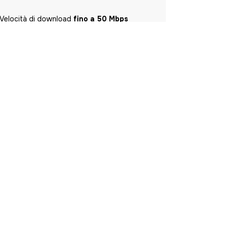
Velocità di download
fino a 50 Mbps
Velocità di upload
fino a 10 Mbps
Traffico internet
flat
(illimitato)
Modem / Antenna
sempre inclusa
Richiedi attivazione