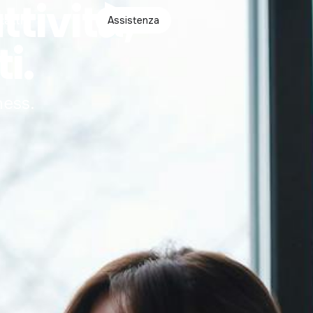
ttività,
tatti
Assistenza
i.
ness.